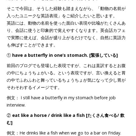
そこで今回は、そうした経験も踏まえながら、「動物の名前が
入ったユニークな英語表現」をご紹介したいと思います。
英語には、動物の名前を使った面白い表現や比喩がたくさんあ
り、会話に使うと印象的で覚えやすくなります。英会話カフェ
で実際に使えば、会話が盛り上がるだけでなく、自然に英語力
も伸ばすことができます。
①
have a butterfly in one’s stomach. [緊張している]
前回のブログでも登場した表現ですが、これは直訳するとお腹
の中にちょうちょがいる。という表現ですが、言い換えると胃
の中でふわふわと舞っているちょうちょが気になって少し胃が
そわそわするイメージです。
例文： I still have a butterfly in my stomach before job
interview.
②
eat like a horse / drink like a fish [たくさん食べる/ 飲
む]
例文：He drinks like a fish when we go to a bar on Friday.