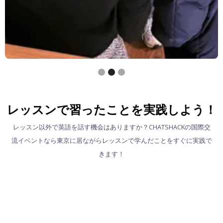
Slide 2 of 3.
レッスンで習ったことを実践しよう！
レッスン以外で英語を話す機会はありますか？CHATSHACKの国際交
流イベントなら東京に居ながらレッスンで学んだことをすぐに実践で
きます！