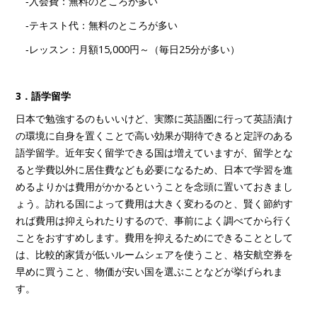
‐入会費：無料のところが多い
‐テキスト代：無料のところが多い
‐レッスン：月額15,000円～（毎日25分が多い）
3．語学留学
日本で勉強するのもいいけど、実際に英語圏に行って英語漬け
の環境に自身を置くことで高い効果が期待できると定評のある
語学留学。近年安く留学できる国は増えていますが、留学とな
ると学費以外に居住費なども必要になるため、日本で学習を進
めるよりかは費用がかかるということを念頭に置いておきまし
ょう。訪れる国によって費用は大きく変わるのと、賢く節約す
れば費用は抑えられたりするので、事前によく調べてから行く
ことをおすすめします。費用を抑えるためにできることとして
は、比較的家賃が低いルームシェアを使うこと、格安航空券を
早めに買うこと、物価が安い国を選ぶことなどが挙げられま
す。