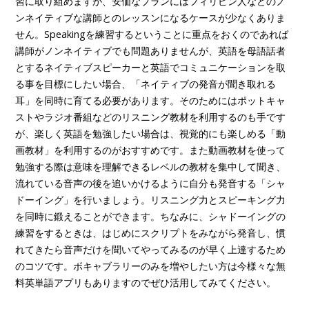
習に取り組めますが、安価なプランにはフィリピン人などのノ
ンネイティブな講師とのレッスンになるケースが少なくありま
せん。Speakingを練習するということに重点をおくのであれば
講師がノンネイティブでも問題ありませんが、英語を母語話者
とするネイティブスピーカーと英語でコミュニケーションを取
る事を目標にしたい場合、「ネイティブの発音が聞き取れる
耳」を同時に育てる必要があります。そのためにはポットキャ
ストやラジオ番組などのリスニング教材を利用するのも手です
が、楽しく英語を勉強したい場合は、視覚的にも楽しめる「動
画教材」を利用するのがおすすめです。また動画教材を使って
勉強する際は意味を理解できるレベルの教材を集中して聞き、
流れている音声の後を追いかけるように自分も発音する「シャ
ドーイング」を行いましょう。リスニング力とスピーキング力
を同時に鍛えることができます。ちなみに、シャドーイングの
練習をするときは、はじめにスクリプトをみながら発音し、慣
れてきたら音声だけを聞いてやってみるのが早く上達するため
のコツです。ボキャブラリーのみを増やしたい方は今様々な無
料英単語アプリもありますのでぜひ活用してみてください。