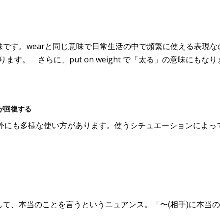
です。wearと同じ意味で日常生活の中で頻繁に使える表現
語順になります。 さらに、put on weight で「太る」の意味にもな
が回復する
意味以外にも多様な使い方があります。使うシチュエーションによ
本当のことを言うというニュアンス。「〜(相手)に本当のことを言