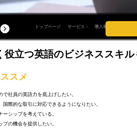
HACK
トップページ
サービス
導入事例
導入まで
＞
！
く役立つ英語のビジネススキル
おススメ
ので社員の英語力を底上げしたい。
、国際的な取引に対応できるようになりたい。
ナーシップを考えている。
ップの機会を提供したい。