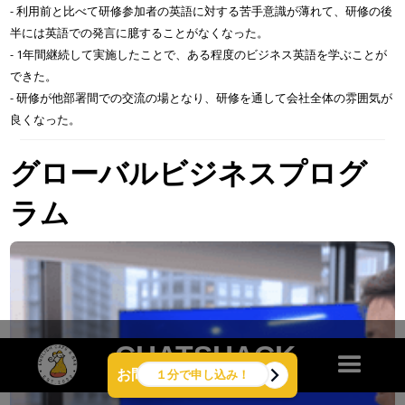
- 利用前と比べて研修参加者の英語に対する苦手意識が薄れて、研修の後
半には英語での発言に臆することがなくなった。
- 1年間継続して実施したことで、ある程度のビジネス英語を学ぶことが
できた。
- 研修が他部署間での交流の場となり、研修を通して会社全体の雰囲気が
良くなった。
グローバルビジネスプログ
ラム
CHATSHACK
１分で申し込み！
お問い合せ・お見積り
英会話カフェ＆バー